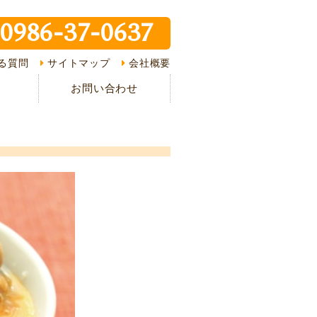
0986-37-0637
ピ紹介
る質問
サイトマップ
会社概要
介
お問い合わせ
様の声
ある質問
の流れ
情報
イバシーポリシー