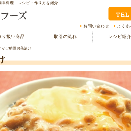
簡単料理、レシピ・作り方を紹介
TEL
取り扱い商品
レシ
お問い合わせ
よくあ
取り扱い商品
取引の流れ
レシピ紹
CMギャラリー
お客
卵かけ納豆お茶漬け
資料請求
よく
け
現在の取り組み
取引
担当者紹介
採用
サイトマップ
プラ