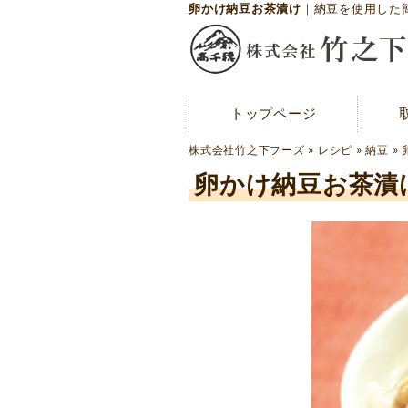
卵かけ納豆お茶漬け
｜納豆を使用した
トップページ
トップページ
メディア紹介
株式会社竹之下フーズ
»
レシピ
»
納豆
»
お問い合わせ
卵かけ納豆お茶漬
会社概要
工場案内
アクセスマップ