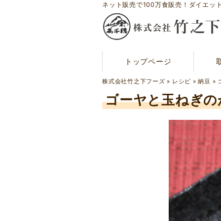
ネット販売で100万食販売！ダイエッ
トップページ
トップページ
メディア紹介
株式会社竹之下フーズ
»
レシピ
»
納豆
»
お問い合わせ
ゴーヤと玉ねぎの
会社概要
工場案内
アクセスマップ