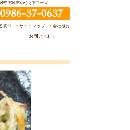
宮崎県都城市の竹之下フーズ
0986-37-0637
ピ紹介
る質問
サイトマップ
会社概要
介
お問い合わせ
様の声
ある質問
の流れ
情報
イバシーポリシー