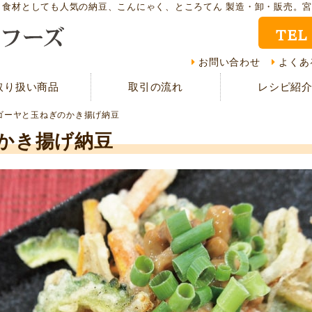
ト食材としても人気の納豆、こんにゃく、ところてん 製造・卸・販売。
TEL
取り扱い商品
レシ
お問い合わせ
よくあ
取り扱い商品
取引の流れ
レシピ紹
CMギャラリー
お客
ゴーヤと玉ねぎのかき揚げ納豆
資料請求
よく
かき揚げ納豆
現在の取り組み
取引
担当者紹介
採用
サイトマップ
プラ