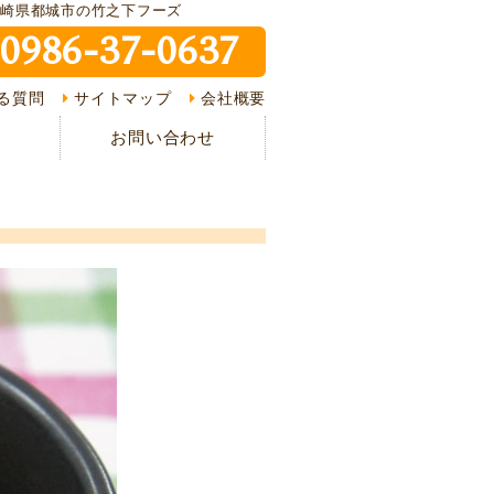
宮崎県都城市の竹之下フーズ
0986-37-0637
ピ紹介
る質問
サイトマップ
会社概要
介
お問い合わせ
様の声
ある質問
の流れ
情報
イバシーポリシー