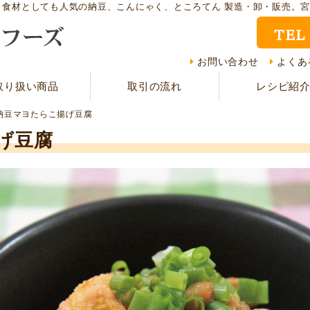
ト食材としても人気の納豆、こんにゃく、ところてん 製造・卸・販売。
TEL
取り扱い商品
レシ
お問い合わせ
よくあ
取り扱い商品
取引の流れ
レシピ紹
CMギャラリー
お客
納豆マヨたらこ揚げ豆腐
資料請求
よく
げ豆腐
現在の取り組み
取引
担当者紹介
採用
サイトマップ
プラ