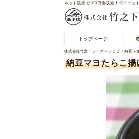
ネット販売で100万食販売！ダイエッ
トップページ
トップページ
メディア紹介
株式会社竹之下フーズ
»
レシピ
»
納豆
»
お問い合わせ
納豆マヨたらこ揚
会社概要
工場案内
アクセスマップ