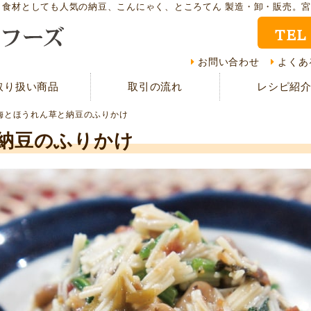
ト食材としても人気の納豆、こんにゃく、ところてん 製造・卸・販売。
TEL
取り扱い商品
レシ
お問い合わせ
よくあ
取り扱い商品
取引の流れ
レシピ紹
CMギャラリー
お客
梅とほうれん草と納豆のふりかけ
資料請求
よく
納豆のふりかけ
現在の取り組み
取引
担当者紹介
採用
サイトマップ
プラ