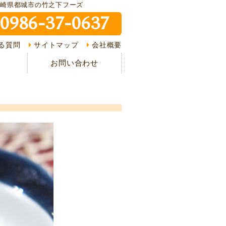
宮崎県都城市の竹之下フーズ
0986-37-0637
ピ紹介
る質問
サイトマップ
会社概要
介
お問い合わせ
様の声
ある質問
の流れ
情報
イバシーポリシー