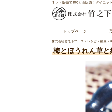
ネット販売で100万食販売！ダイエッ
トップページ
トップページ
メディア紹介
株式会社竹之下フーズ
»
レシピ
»
納豆
»
お問い合わせ
梅とほうれん草と
会社概要
工場案内
アクセスマップ