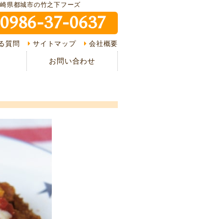
宮崎県都城市の竹之下フーズ
0986-37-0637
ピ紹介
る質問
サイトマップ
会社概要
介
お問い合わせ
様の声
ある質問
の流れ
情報
イバシーポリシー