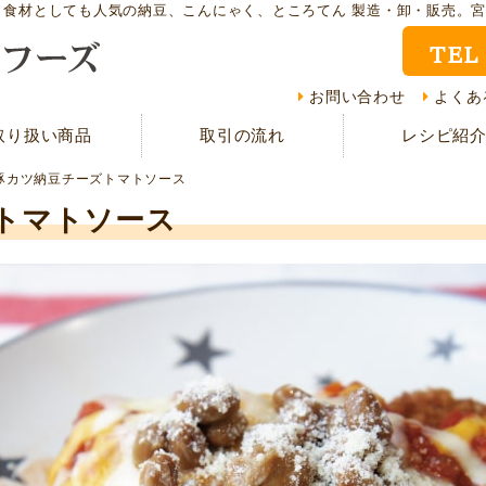
ト食材としても人気の納豆、こんにゃく、ところてん 製造・卸・販売。
TEL
取り扱い商品
レシ
お問い合わせ
よくあ
取り扱い商品
取引の流れ
レシピ紹
CMギャラリー
お客
豚カツ納豆チーズトマトソース
資料請求
よく
トマトソース
現在の取り組み
取引
担当者紹介
採用
サイトマップ
プラ