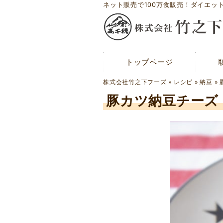
ネット販売で100万食販売！ダイエッ
トップページ
トップページ
メディア紹介
株式会社竹之下フーズ
»
レシピ
»
納豆
»
お問い合わせ
豚カツ納豆チーズ
会社概要
工場案内
アクセスマップ