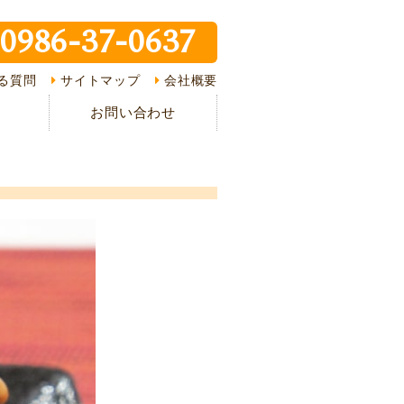
0986-37-0637
ピ紹介
る質問
サイトマップ
会社概要
介
お問い合わせ
様の声
ある質問
の流れ
情報
イバシーポリシー