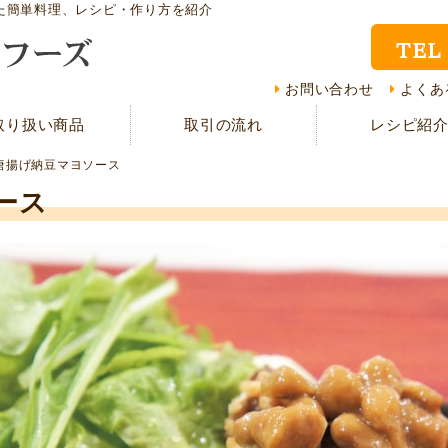
た簡単料理、レシピ・作り方を紹介
TEL
取り扱い商品
レシ
お問い合わせ
よくあ
取り扱い商品
取引の流れ
レシピ紹
CMギャラリー
お客
唐揚げ納豆マヨソース
資料請求
よく
ース
現在の取り組み
取引
担当者紹介
採用
サイトマップ
プラ