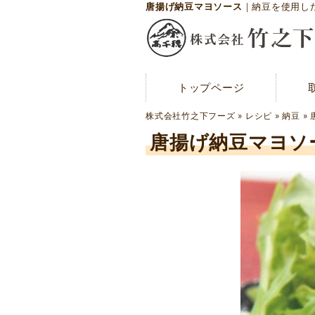
唐揚げ納豆マヨソース
｜納豆を使用し
トップページ
トップページ
メディア紹介
株式会社竹之下フーズ
»
レシピ
»
納豆
»
お問い合わせ
唐揚げ納豆マヨソ
会社概要
工場案内
アクセスマップ