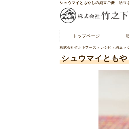
シュウマイともやしの納豆ご飯
｜納豆
トップページ
トップページ
メディア紹介
株式会社竹之下フーズ
»
レシピ
»
納豆
»
お問い合わせ
シュウマイともや
会社概要
工場案内
アクセスマップ