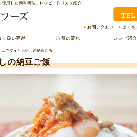
を使用した簡単料理、レシピ・作り方を紹介
TEL
取り扱い商品
レシ
お問い合わせ
よくあ
取り扱い商品
取引の流れ
レシピ紹
CMギャラリー
お客
シュウマイともやしの納豆ご飯
資料請求
よく
しの納豆ご飯
現在の取り組み
取引
担当者紹介
採用
サイトマップ
プラ