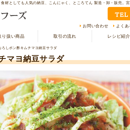
ト食材としても人気の納豆、こんにゃく、ところてん 製造・卸・販売。
TEL
取り扱い商品
レシ
お問い合わせ
よくあ
取り扱い商品
取引の流れ
レシピ紹
CMギャラリー
お客
おろしポン酢キムチマヨ納豆サラダ
資料請求
よく
チマヨ納豆サラダ
現在の取り組み
取引
担当者紹介
採用
サイトマップ
プラ