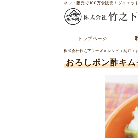
ネット販売で100万食販売！ダイエッ
トップページ
トップページ
メディア紹介
株式会社竹之下フーズ
»
レシピ
»
納豆
»
お問い合わせ
おろしポン酢キム
会社概要
工場案内
アクセスマップ