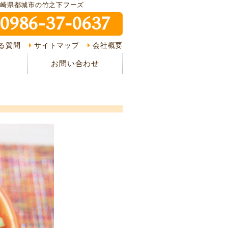
宮崎県都城市の竹之下フーズ
0986-37-0637
ピ紹介
る質問
サイトマップ
会社概要
介
お問い合わせ
様の声
ある質問
の流れ
情報
イバシーポリシー