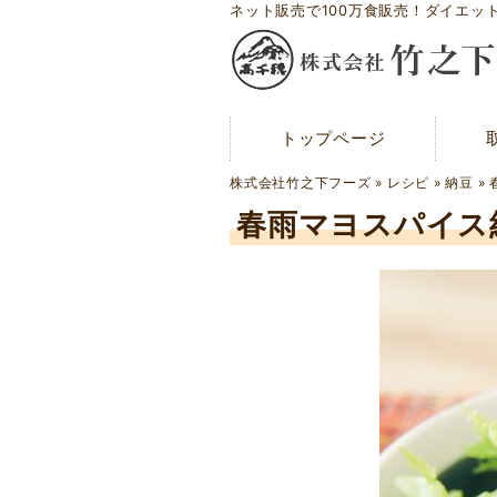
ネット販売で100万食販売！ダイエッ
トップページ
トップページ
メディア紹介
株式会社竹之下フーズ
»
レシピ
»
納豆
»
お問い合わせ
春雨マヨスパイス
会社概要
工場案内
アクセスマップ