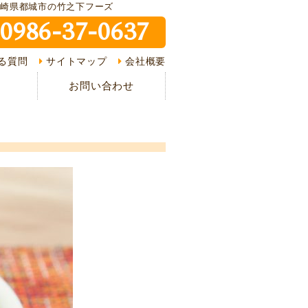
宮崎県都城市の竹之下フーズ
0986-37-0637
ピ紹介
る質問
サイトマップ
会社概要
介
お問い合わせ
様の声
ある質問
の流れ
情報
イバシーポリシー