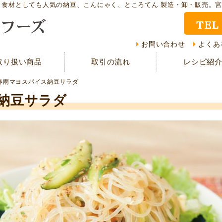
ト食材としても人気の納豆、こんにゃく、ところてん 製造・卸・販売。
TEL
取り扱い商品
レシ
お問い合わせ
よくあ
取り扱い商品
取引の流れ
レシピ紹
CMギャラリー
お客
春雨マヨスパイス納豆サラダ
資料請求
よく
納豆サラダ
現在の取り組み
取引
担当者紹介
採用
サイトマップ
プラ