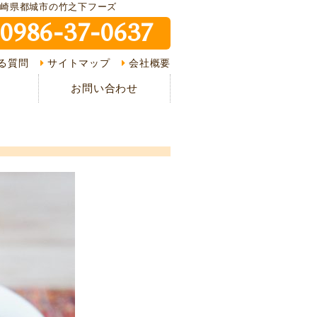
宮崎県都城市の竹之下フーズ
0986-37-0637
ピ紹介
る質問
サイトマップ
会社概要
介
お問い合わせ
様の声
ある質問
の流れ
情報
イバシーポリシー