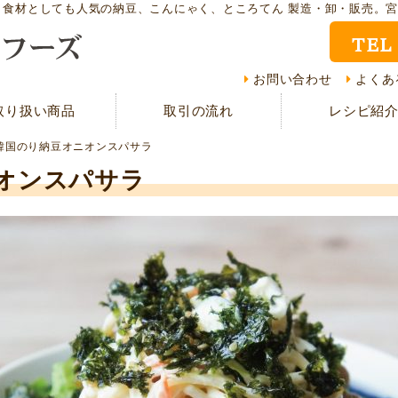
ト食材としても人気の納豆、こんにゃく、ところてん 製造・卸・販売。
TEL
取り扱い商品
レシ
お問い合わせ
よくあ
取り扱い商品
取引の流れ
レシピ紹
CMギャラリー
お客
韓国のり納豆オニオンスパサラ
資料請求
よく
オンスパサラ
現在の取り組み
取引
担当者紹介
採用
サイトマップ
プラ