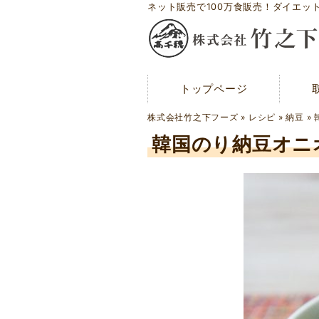
ネット販売で100万食販売！ダイエッ
トップページ
トップページ
メディア紹介
株式会社竹之下フーズ
»
レシピ
»
納豆
»
お問い合わせ
韓国のり納豆オニ
会社概要
工場案内
アクセスマップ