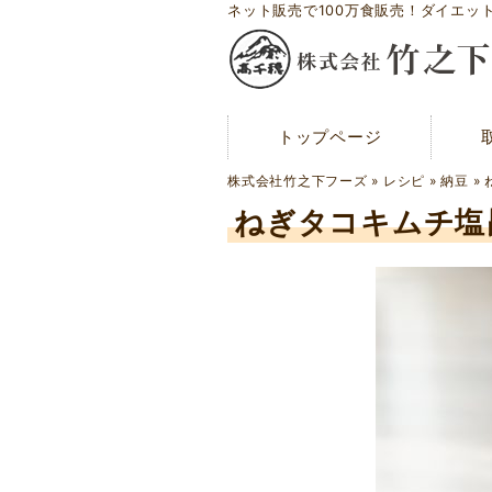
ネット販売で100万食販売！ダイエッ
トップページ
トップページ
メディア紹介
株式会社竹之下フーズ
»
レシピ
»
納豆
»
お問い合わせ
ねぎタコキムチ塩
会社概要
工場案内
アクセスマップ