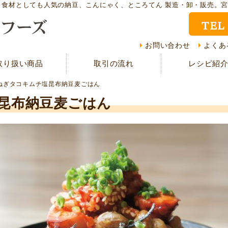
ト食材としても人気の納豆、こんにゃく、ところてん 製造・卸・販売。
TEL
取り扱い商品
レシ
お問い合わせ
よくあ
取り扱い商品
取引の流れ
レシピ紹
CMギャラリー
お客
ねぎタコキムチ塩昆布納豆麦ごはん
資料請求
よく
昆布納豆麦ごはん
現在の取り組み
取引
担当者紹介
採用
サイトマップ
プラ