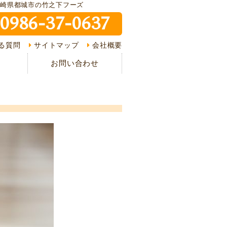
宮崎県都城市の竹之下フーズ
0986-37-0637
ピ紹介
る質問
サイトマップ
会社概要
介
お問い合わせ
様の声
ある質問
の流れ
情報
イバシーポリシー