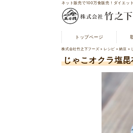
ネット販売で100万食販売！ダイエッ
トップページ
トップページ
メディア紹介
株式会社竹之下フーズ
»
レシピ
»
納豆
»
お問い合わせ
じゃこオクラ塩昆
会社概要
工場案内
アクセスマップ