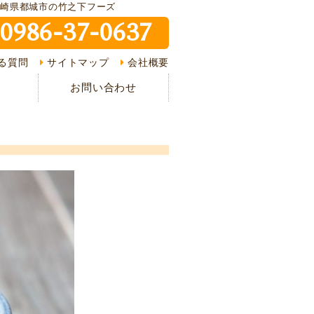
宮崎県都城市の竹之下フーズ
0986-37-0637
ピ紹介
る質問
サイトマップ
会社概要
介
お問い合わせ
様の声
ある質問
の流れ
情報
イバシーポリシー