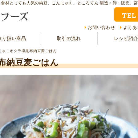
ト食材としても人気の納豆、こんにゃく、ところてん 製造・卸・販売。
TEL
取り扱い商品
レシ
お問い合わせ
よくあ
取り扱い商品
取引の流れ
レシピ紹
CMギャラリー
お客
じゃこオクラ塩昆布納豆麦ごはん
資料請求
よく
布納豆麦ごはん
現在の取り組み
取引
担当者紹介
採用
サイトマップ
プラ