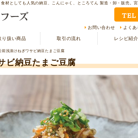
ト食材としても人気の納豆、こんにゃく、ところてん 製造・卸・販売。
TEL
取り扱い商品
レシ
お問い合わせ
よくあ
取り扱い商品
取引の流れ
レシピ紹
CMギャラリー
お客
松前浅漬けねぎワサビ納豆たまご豆腐
資料請求
よく
サビ納豆たまご豆腐
現在の取り組み
取引
担当者紹介
採用
サイトマップ
プラ