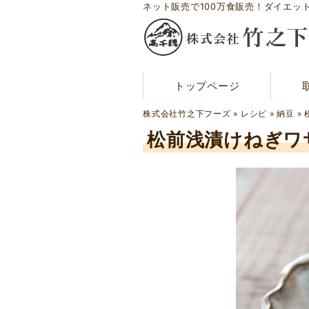
ネット販売で100万食販売！ダイエッ
トップページ
トップページ
メディア紹介
株式会社竹之下フーズ
»
レシピ
»
納豆
»
お問い合わせ
松前浅漬けねぎワ
会社概要
工場案内
アクセスマップ