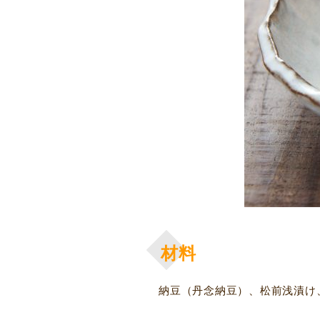
材料
納豆（丹念納豆）、松前浅漬け