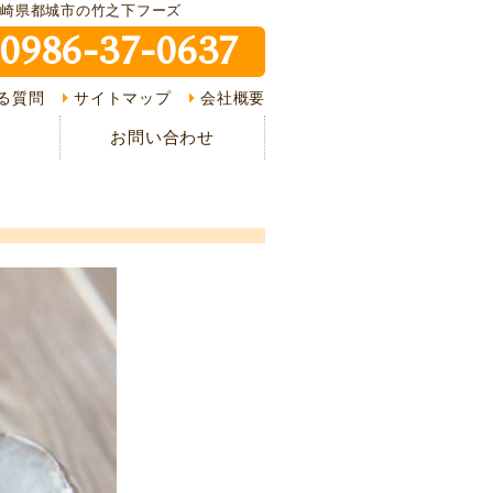
宮崎県都城市の竹之下フーズ
0986-37-0637
ピ紹介
る質問
サイトマップ
会社概要
介
お問い合わせ
様の声
ある質問
の流れ
情報
イバシーポリシー