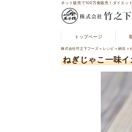
ネット販売で100万食販売！ダイエッ
トップページ
トップページ
メディア紹介
株式会社竹之下フーズ
»
レシピ
»
納豆
»
お問い合わせ
ねぎじゃこ一味イ
会社概要
工場案内
アクセスマップ