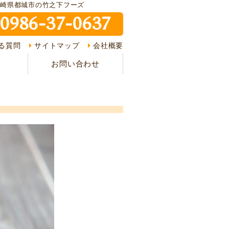
宮崎県都城市の竹之下フーズ
0986-37-0637
ピ紹介
る質問
サイトマップ
会社概要
介
お問い合わせ
様の声
ある質問
の流れ
情報
イバシーポリシー