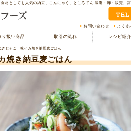
ト食材としても人気の納豆、こんにゃく、ところてん 製造・卸・販売。
TEL
取り扱い商品
レシ
お問い合わせ
よくあ
取り扱い商品
取引の流れ
レシピ紹
CMギャラリー
お客
ねぎじゃこ一味イカ焼き納豆麦ごはん
資料請求
よく
カ焼き納豆麦ごはん
現在の取り組み
取引
担当者紹介
採用
サイトマップ
プラ