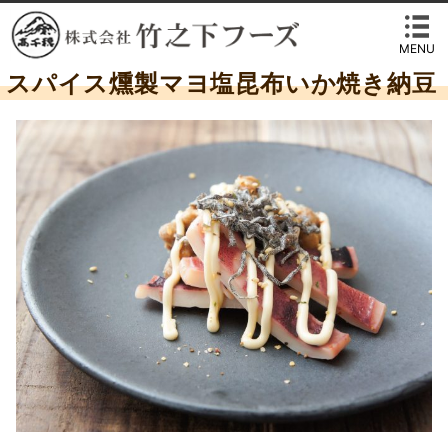
MENU
スパイス燻製マヨ塩昆布いか焼き納豆