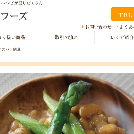
いレシピが盛りだくさん
TEL
取り扱い商品
レシ
お問い合わせ
よくあ
取り扱い商品
取引の流れ
レシピ紹
CMギャラリー
お客
アスパラ納豆
資料請求
よく
現在の取り組み
取引
担当者紹介
採用
サイトマップ
プラ