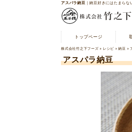
アスパラ納豆
｜納豆好きにはたまらな
トップページ
トップページ
メディア紹介
株式会社竹之下フーズ
»
レシピ
»
納豆
»
お問い合わせ
アスパラ納豆
会社概要
工場案内
アクセスマップ