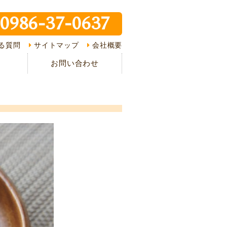
0986-37-0637
ピ紹介
る質問
サイトマップ
会社概要
介
お問い合わせ
様の声
ある質問
の流れ
情報
イバシーポリシー