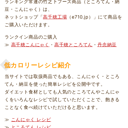
ランキング常連の竹之下フーズ商品（ところてん・納
豆・こんにゃく）は、
ネットショップ「
高千穂工場
（e710.jp）」にて商品を
ご購入いただけます。
ランクイン商品のご購入
≫
高千穂こんにゃく
・
高千穂ところてん
・
丹念納豆
低カロリーレシピ紹介
当サイトでは取扱商品でもある、こんにゃく・ところ
てん・納豆を使った簡単レシピを公開中です。
ダイエット食材としても人気のところてんやこんにゃ
くをいろんなレシピで試していただくことで、飽きる
ことなく食べ続けていただけると思います。
≫
こんにゃく レシピ
≫
ところてん レシピ